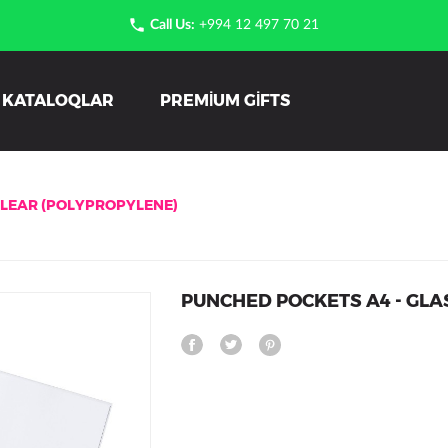

Call Us:
+994 12 497 70 21
KATALOQLAR
PREMIUM GIFTS
CLEAR (POLYPROPYLENE)
PUNCHED POCKETS A4 - GLA