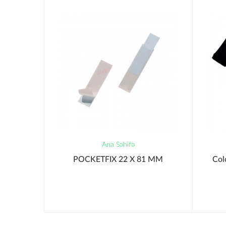
Ana Səhifə
S
POCKETFIX 22 X 81 MM
Col