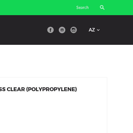

YouTube
AZ
SS CLEAR (POLYPROPYLENE)