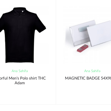
Ana Səhifə
Ana Səhifə
orful Men's Polo shirt THC
MAGNETIC BADGE 54X
Adam