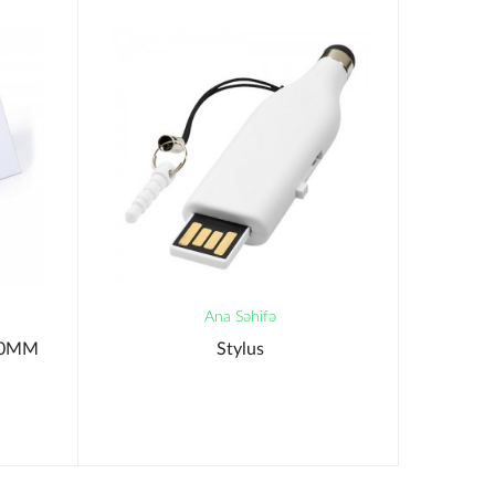
Ana Səhifə
90MM
Stylus
C